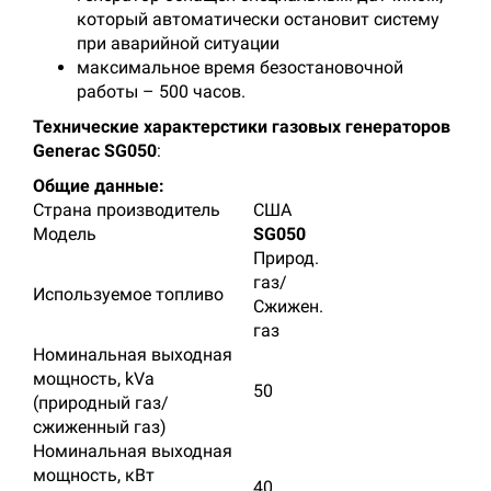
который автоматически остановит систему
при аварийной ситуации
максимальное время безостановочной
работы – 500 часов.
Технические характерстики газовых генераторов
Generac SG050
:
Общие данные:
Страна производитель
США
Модель
SG050
Природ.
газ/
Используемое топливо
Сжижен.
газ
Номинальная выходная
мощность, kVa
50
(природный газ/
сжиженный газ)
Номинальная выходная
мощность, кВт
40