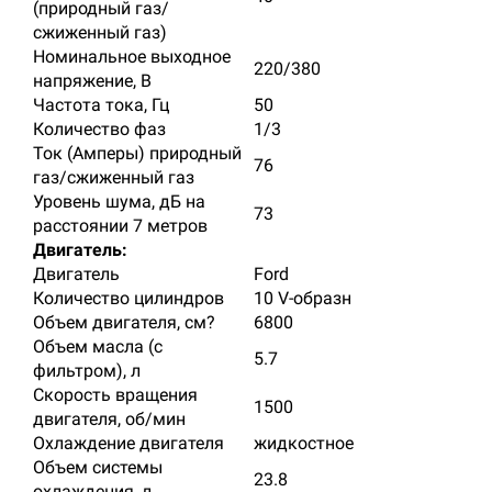
(природный газ/
сжиженный газ)
Номинальное выходное
220/380
напряжение, В
Частота тока, Гц
50
Количество фаз
1/3
Ток (Амперы) природный
76
газ/сжиженный газ
Уровень шума, дБ на
73
расстоянии 7 метров
Двигатель:
Двигатель
Ford
Количество цилиндров
10 V-образн
Объем двигателя, см?
6800
Объем масла (с
5.7
фильтром), л
Скорость вращения
1500
двигателя, об/мин
Охлаждение двигателя
жидкостное
Объем системы
23.8
охлаждения, л