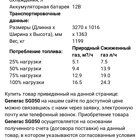
Аккумуляторная батарея
12В
Транспортировочные
данные:
Размеры (Длинна х
3270 х 1016
Ширина х Высота), мм
х 1363
Вес, кг
1199
Природный
Сжиженный
Потребление топлива:
газ, м
?/ч
газ л/ч
25% нагрузки
5.1
7.5
50% нагрузки
9.4
13.9
75% нагрузки
12.9
19.0
100% нагрузки
16.5
24.3
Купить товар приведенный на данной странице:
Generac SG050
на нашем сайте по доступной цене
можно связавшись с нами через заявку, электронную
почту или телефонный звонок. Приобретение товара
Generac SG050
осущетсвляется на основании
полученного счета (договора поставки) на данный
товар, в котором указываются согласованные условия