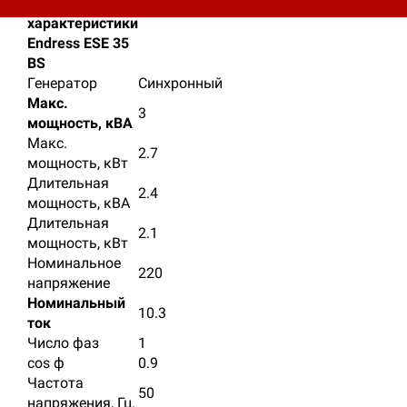
Технические
характеристики
Еndress ESE 35
BS
Генератор
Синхронный
Макс.
3
мощность, кВА
Макс.
2.7
мощность, кВт
Длительная
2.4
мощность, кВА
Длительная
2.1
мощность, кВт
Номинальное
220
напряжение
Номинальный
10.3
ток
Число фаз
1
cos ф
0.9
Частота
50
напряжения, Гц.