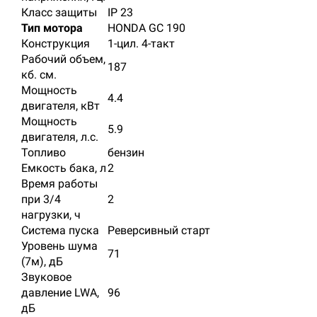
Класс защиты
IP 23
Тип мотора
HONDA GC 190
Конструкция
1-цил. 4-такт
Рабочий объем,
187
кб. см.
Мощность
4.4
двигателя, кВт
Мощность
5.9
двигателя, л.с.
Топливо
бензин
Емкость бака, л
2
Время работы
при 3/4
2
нагрузки, ч
Система пуска
Реверсивный старт
Уровень шума
71
(7м), дБ
Звуковое
давление LWA,
96
дБ