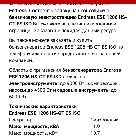
части на необходимый Вам бензогенератор
Endress
. Составить заявку на необходимую
бензиновую электростанцию Еndress ESE 1206 HS-
GT ES ISO
Вы сможете на специализированной
странице | Заказов, не покидая данный ресурс.
Вы также можете заказать и купить
бензогенератор Еndress ESE 1206 HS-GT ES ISO по
телефону или посетив представительства нашей
компании.
Областью применения
бензогенератора Еndress
ESE 1206 HS-GT ES ISO
являются
электроинструменты
до 9000 Вт , компрессоры,
насосы
до 4500 Вт и
садовые
инструменты
до
6000 Вт.
Технические характеристики
Еndress ESE 1206 HS-GT ES ISO
Генератор
Синхронный
Макс. мощность, кВА
11.9
Макс. мощность, кВт
10.7