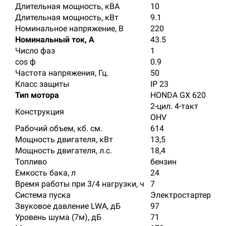
Длительная мощность, кВА
10
Длительная мощность, кВт
9.1
Номинальное напряжение, В
220
Номинальный ток, А
43.5
Число фаз
1
cos ф
0.9
Частота напряжения, Гц.
50
Класс защиты
IP 23
Тип мотора
HONDA GX 620
2-цил. 4-такт
Конструкция
OHV
Рабочий объем, кб. см.
614
Мощность двигателя, кВт
13,5
Мощность двигателя, л.с.
18,4
Топливо
бензин
Емкость бака, л
24
Время работы при 3/4 нагрузки, ч
7
Система пуска
Электростартер
Звуковое давление LWA, дБ
97
Уровень шума (7м), дБ
71