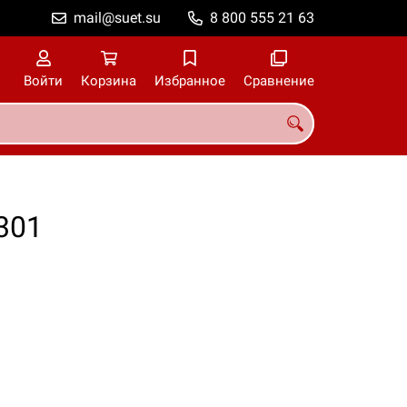
mail@suet.su
8 800 555 21 63
Войти
Корзина
Избранное
Сравнение
301